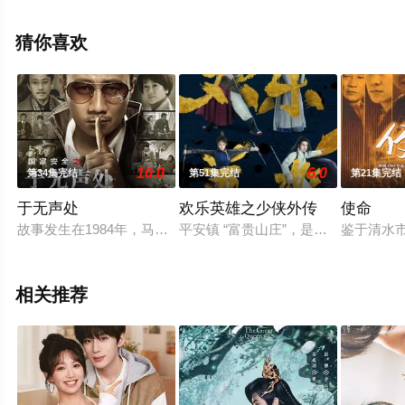
情已揭晓（1-40全集），手机免费观看高清未删减完整版
电视剧全集就上西瓜影视，热播电视剧提前免费观看，更
猜你喜欢
多剧情信息可移步至豆瓣电视剧、电视猫或剧情网等平台
了解。
10.0
6.0
第34集完结
第51集完结
第21集完结
于无声处
欢乐英雄之少侠外传
使命
故事发生在1984年，马东（胡军 饰）是一名国安侦察员，他被派
平安镇 “富贵山庄”，是江湖上最大
鉴于清水
相关推荐