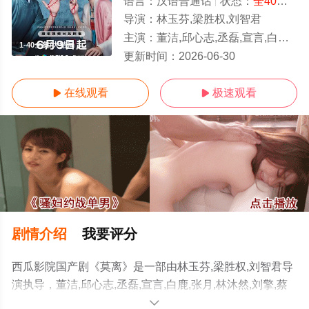
语言：
汉语普通话
状态：
全40集
- 
导演：
林玉芬,梁胜权,刘智君
主演：
董洁,邱心志,丞磊,宣言,白鹿,张月,林沐然,刘擎,蔡正杰,杨舒伊
1-40全集/大结局
更新时间：
2026-06-30
在线观看
极速观看


剧情介绍
我要评分
西瓜影院国产剧《莫离》是一部由林玉芬,梁胜权,刘智君导
演执导，董洁,邱心志,丞磊,宣言,白鹿,张月,林沐然,刘擎,蔡
正杰,杨舒伊等演员精彩演绎的中国大陆电视剧，大结局剧
