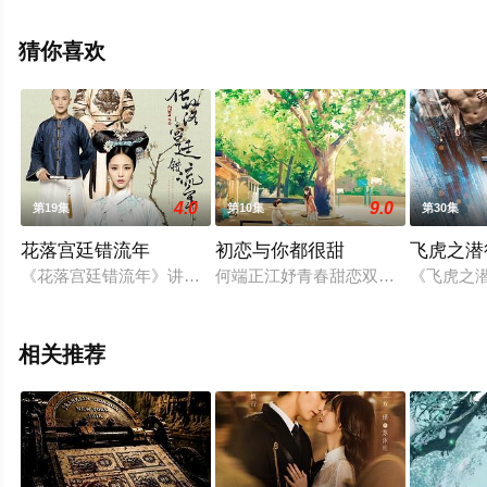
全集），手机免费观看高清未删减完整版电视剧全集就上
西瓜影视，热播电视剧提前免费观看，更多剧情信息可移
猜你喜欢
步至豆瓣电视剧、电视猫或剧情网等平台了解。
4.0
9.0
第19集
第10集
第30集
花落宫廷错流年
初恋与你都很甜
飞虎之潜
《花落宫廷错流年》讲述了大清第一才女年姝媛与四阿哥以及太
何端正江妤青春甜恋双向奔赴，土狗
《飞虎之
相关推荐