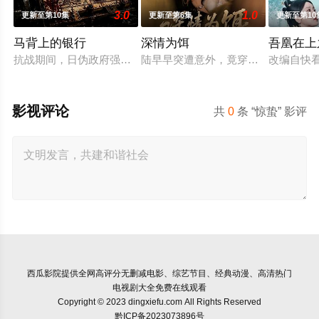
3.0
1.0
更新至第10集
更新至第6集
更新至第10
马背上的银行
深情为饵
吾凰在上
抗战期间，日伪政府强行推广、使用由“中国准备银行”发行的伪
陆早早突遭意外，竟穿越成民国少夫人
改编自快
影视评论
共
0
条 “惊蛰” 影评
西瓜影院
提供全网高评分无删减电影、综艺节目、经典动漫、高清热门
电视剧大全免费在线观看
Copyright © 2023 dingxiefu.com All Rights Reserved
黔ICP备2023073896号