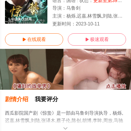
语言：
国语
状态：
更新至第39集
- 
导演：
马鲁剑
主演：
杨烁,迟嘉,林雪飘,刘陆,张译木,蔡子伦,陈创,胡博,李眸,周放,马驰
1-40全集/大结局
更新时间：
2023-10-11
在线观看
极速观看


剧情介绍
我要评分
西瓜影院国产剧《惊蛰》是一部由马鲁剑导演执导，杨烁,
迟嘉,林雪飘,刘陆,张译木,蔡子伦,陈创,胡博,李眸,周放,马驰
等演员精彩演绎的大陆电视剧，大结局剧情已揭晓（1-40
