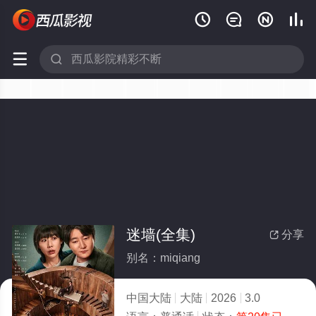






迷墙(全集)
分享

别名：miqiang
中国大陆
大陆
2026
3.0