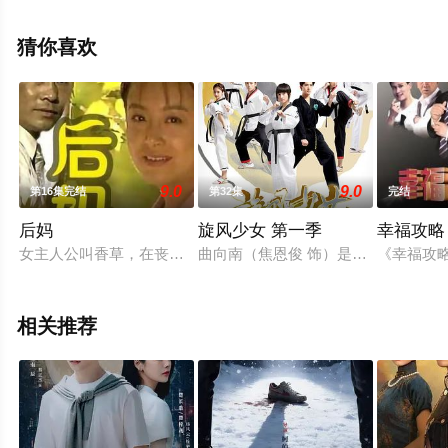
高清未删减完整版电视剧全集就上西瓜影视，热播电视剧
提前免费观看，更多剧情信息可移步至豆瓣电视剧、电视
猜你喜欢
猫或剧情网等平台了解。
9.0
9.0
第16集完结
第32集
完结
后妈
旋风少女 第一季
幸福攻略
女主人公叫香草，在丧偶家庭中当保姆，后来因为为人善良和男
曲向南（焦恩俊 饰）是全胜道馆的
《幸福攻
相关推荐