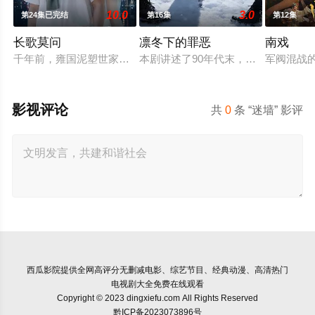
10.0
3.0
第24集已完结
第16集
第12集
长歌莫问
凛冬下的罪恶
南戏
千年前，雍国泥塑世家楚门因进贡的“十二生肖”离奇流血炸裂，
本剧讲述了90年代末，怒河市刑侦支
军阀混战
影视评论
共
0
条 “迷墙” 影评
西瓜影院
提供全网高评分无删减电影、综艺节目、经典动漫、高清热门
电视剧大全免费在线观看
Copyright © 2023 dingxiefu.com All Rights Reserved
黔ICP备2023073896号