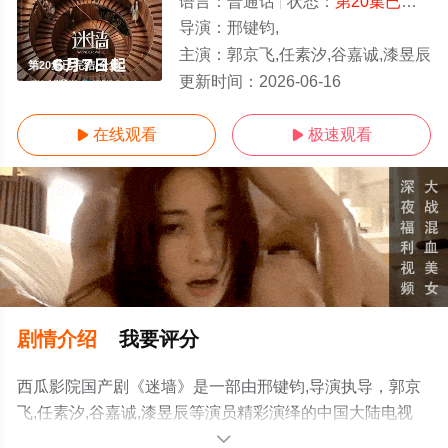
语言：
普通话
状态：
第20集已完结
-
导演：
邢键钧,
主演：
郭京飞,任素汐,谷嘉诚,漆昱辰
第20集已完结/全集
更新时间：
2026-06-16
在线观看
极速观看


剧情介绍
我要评分
西瓜影院国产剧《迷墙》是一部由邢键钧,导演执导，郭京
飞,任素汐,谷嘉诚,漆昱辰等演员精彩演绎的中国大陆电视
剧，大结局剧情已揭晓（第20集已完结），手机免费观看
