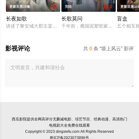
3.0
10.0
更新至第18集
完结
更新至第10
长夜如歌
长歌莫问
盲盒
讲述了黎安城大郡主棠溪槿与烈云峥之间曲折动人的情感，以及
千年前，雍国泥塑世家楚门因进贡的“
五个相互
影视评论
共
0
条 “塬上风云” 影评
西瓜影院
提供全网高评分无删减电影、综艺节目、经典动漫、高清热门
电视剧大全免费在线观看
Copyright © 2023 dingxiefu.com All Rights Reserved
黔ICP备2023073896号