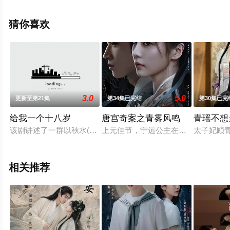
未删减完整版电视剧全集就上西瓜影视，热播电视剧提前
免费观看，更多剧情信息可移步至豆瓣电视剧、电视猫或
猜你喜欢
剧情网等平台了解。
3.0
5.0
更新至第21集
第34集已完结
第30集已完
给我一个十八岁
唐宫奇案之青雾风鸣
青瑶不想
该剧讲述了一群以秋水(郭麒麟饰)为首的少年，围绕友谊、爱情
上元佳节，宁远公主在夜宴上离奇身亡
太子妃顾
相关推荐