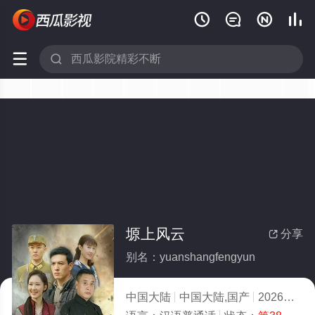






塬上风云
分享

别名：yuanshangfengyun
中国大陆
中国大陆,国产
2026
6.0