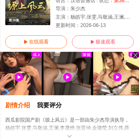
语言：
汉语普通话
状态：
第38集
- 
导演：
朱少杰
主演：
杨皓宇,张雯,马敬涵,王澜,李晟烨,张亚坤,金璐莹,刘立伟,薛奇
第38集
更新时间：
2026-06-13
在线观看
极速观看


剧情介绍
我要评分
西瓜影院国产剧《塬上风云》是一部由朱少杰导演执导，
杨皓宇,张雯,马敬涵,王澜,李晟烨,张亚坤,金璐莹,刘立伟,薛
奇等演员精彩演绎的中国大陆电视剧，手机免费观看高清
