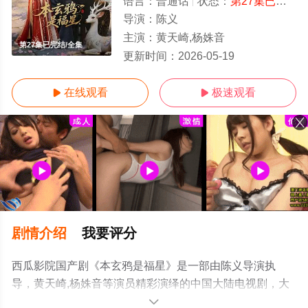
语言：
普通话
状态：
第27集已完结
-
导演：
陈义
主演：
黄天崎,杨姝音
第27集已完结/全集
更新时间：
2026-05-19
在线观看
极速观看


剧情介绍
我要评分
西瓜影院国产剧《本玄鸦是福星》是一部由陈义导演执
导，黄天崎,杨姝音等演员精彩演绎的中国大陆电视剧，大
结局剧情已揭晓（第27集已完结），手机免费观看高清未
