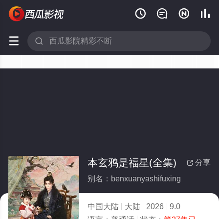






本玄鸦是福星(全集)
分享

别名：benxuanyashifuxing
中国大陆
大陆
2026
9.0