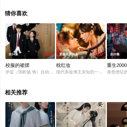
删减完整版电视剧全集就上西瓜影视，热播电视剧提前免
费观看，更多剧情信息可移步至豆瓣电视剧、电视猫或剧
猜你喜欢
情网等平台了解。
6.0
10.0
全24集
更新至第23集
全20集
校服的裙摆
枕红妆
重生20
伊蓝（张昕懿 饰）自幼展露大提琴天赋，因母亲病逝中断学琴
现代美妆博主宋知韵一脚踩空成了宋
身患绝症
相关推荐