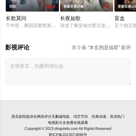
10.0
3.0
完结
更新至第18集
更新至第10
长歌莫问
长夜如歌
盲盒
千年前，雍国泥塑世家楚门因进贡的“十二生肖”离奇流血炸裂，
讲述了黎安城大郡主棠溪槿与烈云峥
五个相互
影视评论
共
0
条 “本玄鸦是福星” 影评
西瓜影院
提供全网高评分无删减电影、综艺节目、经典动漫、高清热门
电视剧大全免费在线观看
Copyright © 2023 dingxiefu.com All Rights Reserved
黔ICP备2023073896号