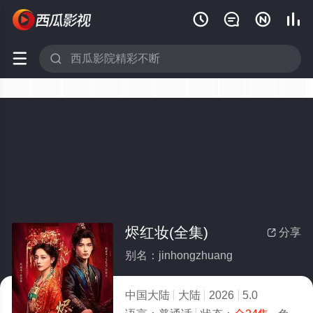






烬红妆(全集)
分享

别名：jinhongzhuang
中国大陆
大陆
2026
5.0