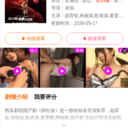
语言：
普通话
状态：
全24集
- 免费在线观看
导演：
未知
主演：
赵弈钦,朱丽岚,欧靖枭,黄雯卿,周峻锋,胡子程,王灿亓
全24集/全集
更新时间：
2026-05-17
在线观看
极速观看


剧情介绍
我要评分
西瓜影院国产剧《烬红妆》是一部由知名导演执导，赵弈
钦,朱丽岚,欧靖枭,黄雯卿,周峻锋,胡子程,王灿亓等演员精彩
演绎的中国大陆电视剧，大结局剧情已揭晓（全24集），
