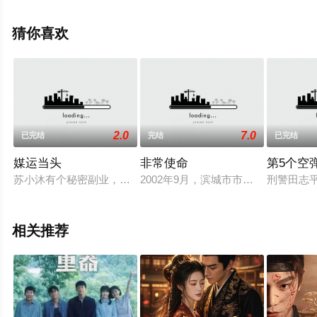
手机免费观看高清未删减完整版电视剧全集就上西瓜影
视，热播电视剧提前免费观看，更多剧情信息可移步至豆
猜你喜欢
瓣电视剧、电视猫或剧情网等平台了解。
2.0
7.0
已完结
完结
已完结
媒运当头
非常使命
第5个空
苏小沐有个秘密副业，她开了一家“男人超市”，专业做媒。但她
2002年9月，滨城市市委大院被盗
刑警田志
相关推荐