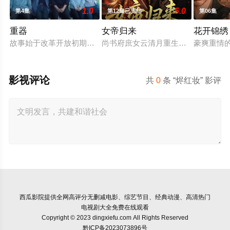
1.0
5.0
第4集
第12集已完结
第06集
重器
女帝归来
花开锦绣
故事始于改革开放初期，一直延续到 1997 年《刑诉法》《刑
尚书府庶女云清月重生归来，手撕媂
豪爽重情
影视评论
共
0
条 “烬红妆” 影评
西瓜影院
提供全网高评分无删减电影、综艺节目、经典动漫、高清热门
电视剧大全免费在线观看
Copyright © 2023 dingxiefu.com All Rights Reserved
黔ICP备2023073896号