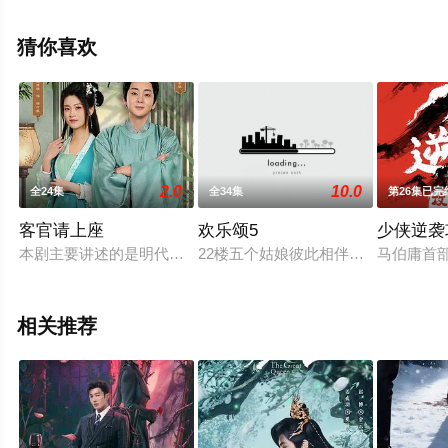
剧情已揭晓（1-24全集），手机免费观看高清未删减完整
版电视剧全集就上西瓜影视，热播电视剧提前免费观看，
猜你喜欢
更多剧情信息可移步至豆瓣电视剧、电视猫或剧情网等平
台了解。
2.0
10.0
全24集
全34集
第26集已完
客官请上座
欢乐颂5
少侠逆袭
本剧主要讲述的是明代绍兴府一家百年老酒馆里的六位伙计在经
22楼五个姑娘彼此相伴的日子还在
马伯庸首
相关推荐