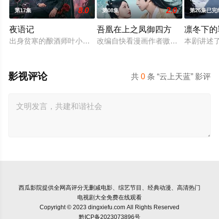
8.0
2.0
第17集
第08集
第26集已完
夜语记
吾凰在上之凤御四方
凛冬下的
出身贫寒的酿酒师叶小唯遭遇爱人程桉、恩师林晚媚的双重背叛
改编自快看漫画作者嗷小泽的独家连
本剧讲述
影视评论
共
0
条 “云上天蓝” 影评
西瓜影院
提供全网高评分无删减电影、综艺节目、经典动漫、高清热门
电视剧大全免费在线观看
Copyright © 2023 dingxiefu.com All Rights Reserved
黔ICP备2023073896号