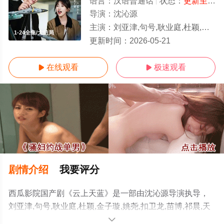
语言：
汉语普通话
状态：
更新至第24集
导演：
沈沁源
主演：
刘亚津,句号,耿业庭,杜颖,金子璇,姚尧,扣卫龙,苗博,祁晨,天赐,姚懿纯,涵镇
1-24全集/大结局
更新时间：
2026-05-21
在线观看
极速观看


剧情介绍
我要评分
西瓜影院国产剧《云上天蓝》是一部由沈沁源导演执导，
刘亚津,句号,耿业庭,杜颖,金子璇,姚尧,扣卫龙,苗博,祁晨,天
赐,姚懿纯,涵镇等演员精彩演绎的中国大陆电视剧，大结局
