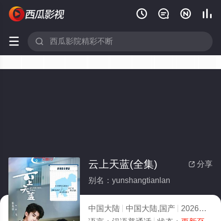






云上天蓝(全集)
分享

别名：yunshangtianlan
中国大陆
中国大陆,国产
2026
7.0