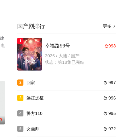
国产剧排行
更多

霍建
1
播电
幸福路99号
998

2026 / 大陆 / 国产
状态：第18集已完结
回家
997
2

远征远征
996
3

警方110
995
4

0
女画师
972
5
