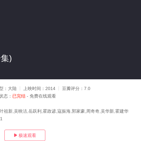
集)
型：
大陆
上映时间：
2014
豆瓣评分：
7.0
状态：
已完结
- 免费在线观看
叶祖新,吴映洁,岳跃利,霍政谚,寇振海,郭家豪,周奇奇,吴华新,霍建华
01
极速观看
