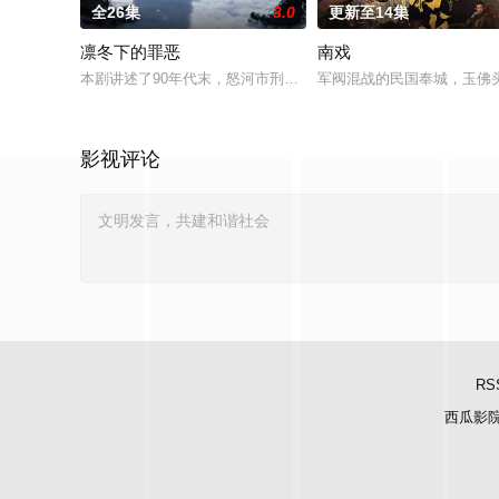
全26集
3.0
更新至14集
凛冬下的罪恶
南戏
本剧讲述了90年代末，怒河市刑侦支队在无普及监控、无DNA
军阀混战的民国奉城，玉佛
影视评论
RS
西瓜影