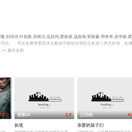
诗诗,叶祖新,吴映洁,岳跃利,霍政谚,寇振海,郭家豪,周奇奇,吴华新,
已完结），手机免费观看高清未删减完整版电视剧全集就上西瓜影视，热
展开全部
视猫或剧情网等平台了解。

2.0
更新24
1.0
已完结
4.
执笔
亲爱的孩子们