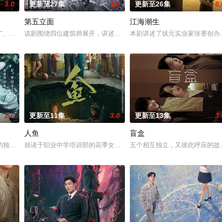
3.0
更新至27集
1.0
更新至26集
6.
第五立面
江海潮生
与童年时因一场意外落下身体残缺的少年顾铭夕（何洛洛 饰）的成长印记与深
广、使用由“中国准备银行”发行的伪钞货币。根据党中央指示，高景波、徐邵梁
该剧围绕四位建筑师展开，讲述了他们在中意合作项目中面对专业挑
本剧讲述了状元实业家张謇创办
2.0
更新至11集
3.0
更新至13集
3.
人鱼
盲盒
他们在复杂局势中坚守初心、勇敢面对困难的爱情故事。通过剧中主人公在成长
的独家连载漫画《吾凰在上》。
就读于职业中学培训部的花季女生苏琳（黄杨钿甜 饰），虽自小被父
五个相互独立，又彼此呼应的故事