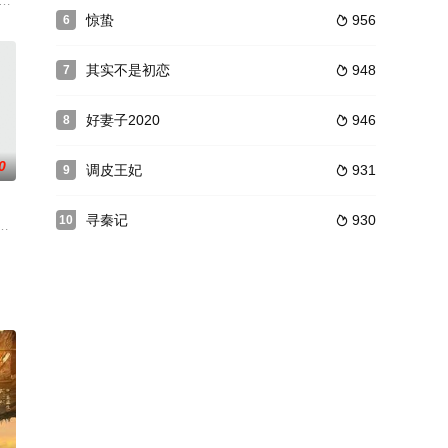
的责任
颖超、蔡畅、康克清、贺子珍、李坚真、刘
记录“命书”当中无法改变。苏云绮不愿接受命运安排，她要利用“命书”逆
兄妹，感受到了时代变革的信号，他们努力抓住机遇，去实现自己的梦想。穆枫的
惊蛰
956
6

其实不是初恋
948
7

好妻子2020
946
8

0
调皮王妃
931
9

寻秦记
930
10

急前来
印”结束。
一家“黑店”。这家店的老板李兵当年曾强暴过马冬生的徒弟，负责此案的刑警
爱情长跑后终于决定步入婚姻殿堂，不料出海跑船失联多年的王春花父亲——