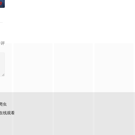
0
难
休的对立绝境。而他们不知，对方正是自己
从恨意中涅槃重生，借私生女桑落的身份入住程家。她步步为营，周旋在各怀心
白长大以后，林知夏忽然对他说：“江逾白，我喜欢你，哲学和生物学意义上的
影评
爬虫
在线观看