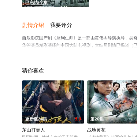
已完结/全集
剧情介绍
我要评分
西瓜影院国产剧《犀利仁师》是一部由黄伟杰导演执导，吴奇隆,刘
华等演员精彩演绎的中国大陆电视剧，大结局剧情已揭晓（
视剧提前免费观看，更多剧情信息可移步至豆瓣电视剧、电
猜你喜欢
更新至24集
5.0
第26集
茅山打更人
战地黄花