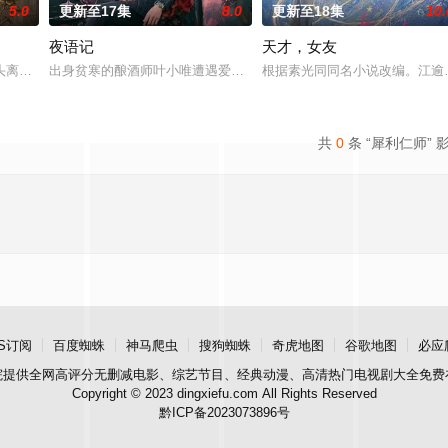
5.0
更新至17集
8.0
更新至18集
10.
夜语记
天才，女友
鉴定技术的支持下，通过摸排、勘查等传统刑侦手段，接连破获数起重案要案的艰
头离奇失窃，戏班主横尸戏台，将冷血少帅许又安与昆曲名伶荣筱楠推向不死不
出身贫寒的酿酒师叶小唯遭遇爱人程桉、恩师林晚媚的双重背叛。她
根据素光同同名小说改编。江逾
共
0
条 “犀利仁师” 
S订阅
百度蜘蛛
神马爬虫
搜狗蜘蛛
奇虎地图
谷歌地图
必应
院
提供全网高评分无删减电影、综艺节目、经典动漫、高清热门电视剧大全免费
Copyright © 2023 dingxiefu.com All Rights Reserved
黔ICP备2023073896号