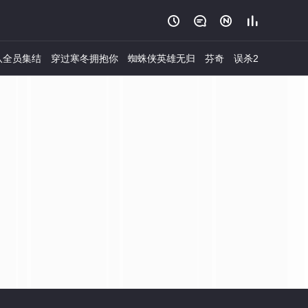




队全员集结
穿过寒冬拥抱你
蜘蛛侠英雄无归
芬奇
误杀2