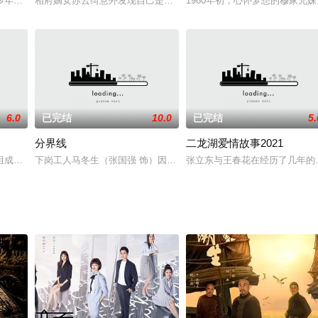
月内竟有五人在毫无征兆下自杀，镇民们人心惶惶。镇上更夫不仅身负提时报晓
多年前，三十名女红军战士随中国工农红军第一方面军长征的故事。他们包括邓
相府嫡女苏云绮意外发现自己是小说中的恶毒女配，而她的悲惨结局也被
1980年初，心怀梦想的穆家
6.0
已完结
10.0
已完结
5.
分界线
二龙湖爱情故事2021
杨二辉的介绍下认识了情感咨询专家宋时鱼，在一次相亲中，她结识了代朋友应
组成家庭开篇，以两人之间的艰难磨合过程为主线贯穿全剧，直到最终的“心心相
下岗工人马冬生（张国强 饰）因为女儿马瑾突然得重症，蒙面抢劫了
张立东与王春花在经历了几年的