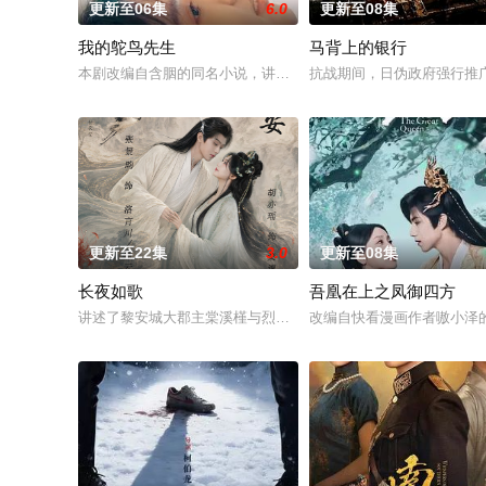
更新至06集
6.0
更新至08集
我的鸵鸟先生
马背上的银行
本剧改编自含胭的同名小说，讲述了邻家女孩庞倩（苏晓彤 饰）
抗战期间，日伪政府强行推
更新至22集
3.0
更新至08集
长夜如歌
吾凰在上之凤御四方
讲述了黎安城大郡主棠溪槿与烈云峥之间曲折动人的情感，以及
改编自快看漫画作者嗷小泽