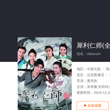
犀利仁师(全
别名：xilirenshi
地区：
中国大陆
类
语言：
汉语普通话
导演：
黄伟杰
主演：
吴奇隆,刘诗诗,
更新时间：
2024-11-
在线观看
