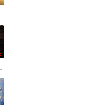
0
深联
、孙希光和黄鹰等人开始筹备建立冀南银
战与境外竞争，通过创新实践实现本土设计理念突破的故事。
大生企业，实业报国的故事。甲午战争后，国家蒙羞，张謇虽高中状元，却渴
0
的道路
母忽视，在艰苦环境中长大，但她始终刻苦学习，憧憬未来。为此，苏琳苦练
——用一场精心策划的“夏令营”完成复仇的受害者；临终前与遗憾和解的“无用