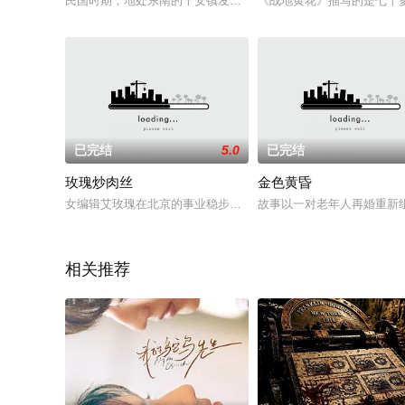
民国时期，地处东南的千安镇发生了一系列骇人听闻的事，一个
《战地黄花》描写的是七十
已完结
5.0
已完结
玫瑰炒肉丝
金色黄昏
女编辑艾玫瑰在北京的事业稳步上升，但爱情无果。玫瑰在闺蜜
故事以一对老年人再婚重新
相关推荐