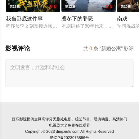
9.0
3.0
第18集
第12集
第10集
我当卧底这件事
凛冬下的罪恶
南戏
程序员李文刻意接近顾婷，利用顾炎女儿奴的属性，请求老炮儿
本剧讲述了90年代末，怒河市刑侦支
军阀混战
影视评论
共
0
条 “新婚公寓” 影评
西瓜影院
提供全网高评分无删减电影、综艺节目、经典动漫、高清热门
电视剧大全免费在线观看
Copyright © 2023 dingxiefu.com All Rights Reserved
黔ICP备2023073896号