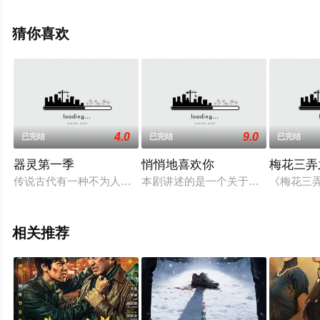
伟建,杜旭东,等演员精彩演绎的大陆电视剧，大结局剧情已
揭晓（1-30全集），手机免费观看高清未删减完整版电视
猜你喜欢
剧全集就上西瓜影视，热播电视剧提前免费观看，更多剧
情信息可移步至豆瓣电视剧、电视猫或剧情网等平台了
解。
4.0
9.0
已完结
已完结
已完结
器灵第一季
悄悄地喜欢你
梅花三弄
传说古代有一种不为人知的锻造技术，可以将具备特殊血脉的少
本剧讲述的是一个关于暗恋的故事，
《梅花三
相关推荐