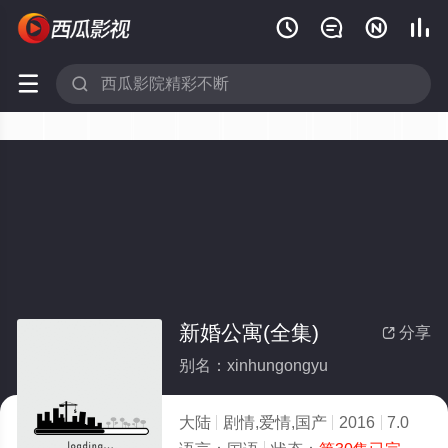






新婚公寓(全集)
分享

别名：xinhungongyu
大陆
剧情,爱情,国产
2016
7.0