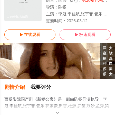
语言：
国语
状态：
第30集已完结
- 
导演：
陈畅
主演：
李晟,李佳航,张宇菲,管乐,郭家豪,田雷,杜源,罗筐,刘沙,孟秀,梁超,戴乐乐,侯耀华,林鹏,李丹萍,潘彦妃,米露,
1-30全集/大结局
更新时间：
2026-03-12
在线观看
极速观看


剧情介绍
我要评分
西瓜影院国产剧《新婚公寓》是一部由陈畅导演执导，李
晟,李佳航,张宇菲,管乐,郭家豪,田雷,杜源,罗筐,刘沙,孟秀,梁
超,戴乐乐,侯耀华,林鹏,李丹萍,潘彦妃,米露,那威,方子哥,李
