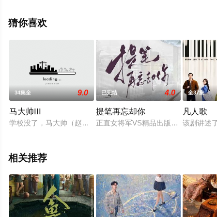
观看高清未删减完整版电视剧全集就上西瓜影视，热播电
视剧提前免费观看，更多剧情信息可移步至豆瓣电视剧、
猜你喜欢
电视猫或剧情网等平台了解。
9.0
4.0
34集全
已完结
全37集
马大帅III
提笔再忘却你
凡人歌
学校没了，马大帅（赵本山 饰）自然也就没了工作，可是生活
正直女将军VS精品出版人。
该剧讲述
相关推荐