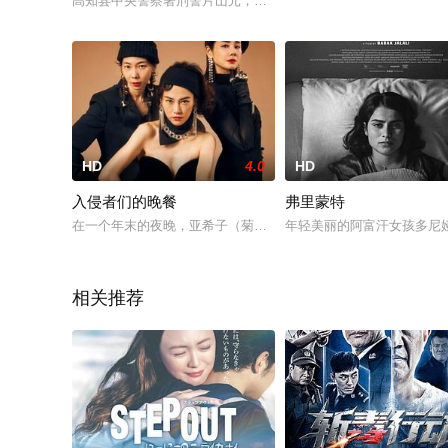
高知县中央警察署刑警片山元，在乘火车押送犯人的途中为救护
HD
4.0
HD
入侵者们的晚餐
弗里蒙特
在一个年末的夜晚，亚希子（菊地凛子 饰）、惠（平岩纸 饰）、
年轻美丽的阿富汗女孩多尼
相关推荐