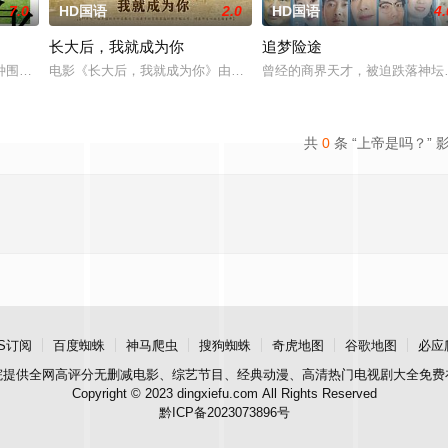
7.0
HD国语
2.0
HD国语
4.
长大后，我就成为你
追梦险途
独自一人踏上穿越西德克萨斯州的旅程，寻求紧急医疗救助。一路上，她既遭遇
种围绕“废用身”——因瘫痪等原因已无恢复可能的四肢——的治疗方法，而一步
电影《长大后，我就成为你》由中共四川省第十一届党代表、第十二
曾经的商界天才，被迫跌落神坛
共
0
条 “上帝是吗？” 
S订阅
百度蜘蛛
神马爬虫
搜狗蜘蛛
奇虎地图
谷歌地图
必应
院
提供全网高评分无删减电影、综艺节目、经典动漫、高清热门电视剧大全免费
Copyright © 2023 dingxiefu.com All Rights Reserved
黔ICP备2023073896号