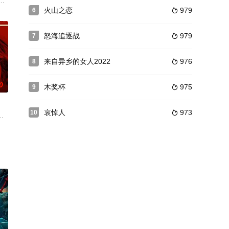
绍他去
九州福冈博多的扫黄中，救下了一个哑女，被调往静冈県沼津市，继续扫黄，
火山之恋
979
6

怒海追逐战
979
7

来自异乡的女人2022
976
8

0
木奖杯
975
9

哀悼人
973
10

在弗里蒙特的一栋公寓楼中，邻居大多是和
其內心長久壓抑而深藏的慾望也隨著浪花激起；他好奇地嘗試探尋對方，過程卻
迈克尔·法斯宾德)想要脱离自己的黑帮家族的故事。这是英国导演Adam Smith的首部