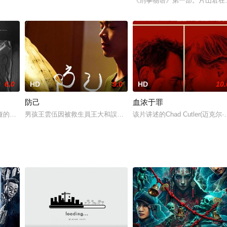
一名叫桃子的女人，使犯人乘机逃跑，片山元因此被警察署解雇。职业介绍所介
《刑事物语》第一部。片山君在
6.0
HD
9.0
HD
10.
防己
血浓于罪
香奈惠（吉田羊 饰）三人侵入了社长奈津美（白石麻衣 饰）的豪宅。时间追溯
娅的日子过得并不轻松，她曾为美军担任翻译，如今饱受失眠困扰。她独自居住
男孩王雲伍因被救生員王大和誤會溺水而救起，兩具身體碰撞之時，
该片讲述的Chad Cutler(