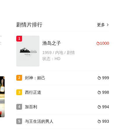
剧情片排行
更多

·
1
大
渔岛之子
1000

1959 / 内地 / 剧情
状态：HD
封神：妲己
999
2

西行正道
998
3

加百利
994
4

0
与王生活的男人
993
5
