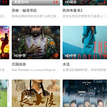
7.0
更新至HD
3.0
HD国语
8.
异林：秘境寻踪
民间奇案录2
一起生活的照屋踊，憧憬舞蹈学校的丽莎，开始了舞蹈生涯。朱音为了支撑家数
王廖爷将携600余公斤毒品来云交易，火速成立“斩毒行动”专案组，借调警员
西南边陲的异林流传着“山神之眼”的恐怖传说，生物系学生苏瑶与同
患有妄想症的警察张天盛遇上一
9.0
HD中字
3.0
HD中字
10.
庄园凶祟
水流
，牵引出“婴胎报仇”，“娘娘索命”等一连串妖异事件，张天盛虽被种种诡怪幻
导演朱达仁萌生拍一部《河南人在北京》电影的念头，在说服主编姚松、老乡韩
Rao Bahadur is a psychological drama set against the backdrop of a
在事业的巅峰时期，34岁的阿