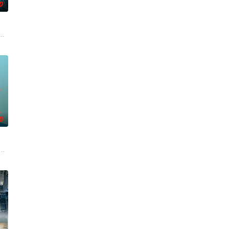
0
在酒吧
安迪参战。首轮毒贩阿泰交易败露被廖
学进山科考，却因遭遇飓风来袭而失联。救援副队长陈霖奉命带队深入丛林，一
起离奇的神像杀人事件，勘案过程中，牵引出“婴胎报仇”，“娘娘索命”等一连
0
战、二房东杨小强加入后，一路曲折式“开
根廷造型师丽娜在瑞士的一场颁奖典礼后，被一种突如其来的冲动驱使。回到布