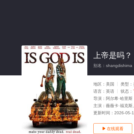
上帝是吗？
别名：shangdishima
地区：
美国
类型：
语言：
英语
状态：
导演：
阿尔希·哈里斯
主演：
薇薇卡·福克斯,
更新时间：
2026-05-
在线观看
