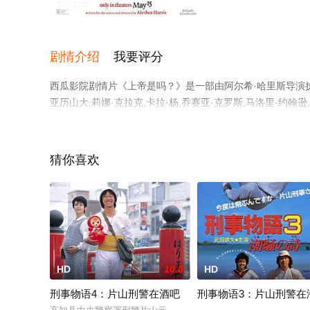
TC中字
剧情介绍
我要评分
西瓜影院剧情片《上帝是吗？》是一部由阿尔希·哈里斯导演执导，
亚历山大,莉娜·克拉克,卡拉·杨,乔赛亚·克罗斯,马洛里·
全就上西瓜影视，更多剧情信息可移步至豆瓣电影、电视猫
猜你喜欢
HD
10.0
HD
刑事物语4：片山刑警在酒吧
刑事物语3：片山刑警在