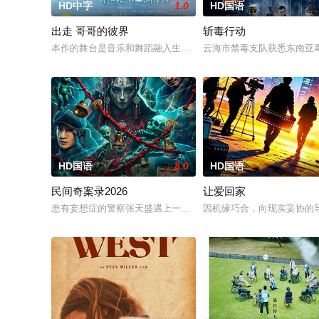
HD中字
1.0
HD国语
出走 哥哥的彼界
斩毒行动
本作的舞台是音乐和舞蹈融入生活的冲绳。与母亲朱音、妹妹舞
云海市禁毒支队获悉东南亚毒
HD国语
8.0
HD国语
民间奇案录2026
让爱回家
患有妄想症的警察张天盛遇上一起离奇的神像杀人事件，勘案过程中
因机缘巧合，向现实妥协的