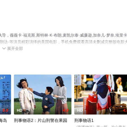
薇薇卡·福克斯,斯特林·K·布朗,麦凯尔泰·威廉逊,加奈儿·梦奈,埃里卡
约翰逊,朗达·等演员精彩演绎的美国电影，手机免费观看高清未删减完整版电影
展开全部
或剧情网等平台了解。

9.0
HD
4.0
HD
4.
海岛
刑事物语2：片山刑警在果园
刑事物语1