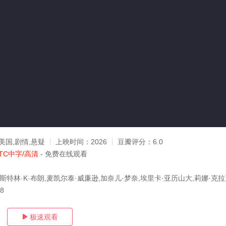
美国,剧情,悬疑
上映时间：
2026
豆瓣评分：
6.0
TC中字/高清
- 免费在线观看
斯特林·K·布朗,麦凯尔泰·威廉逊,加奈儿·梦奈,埃里卡·亚历山大,莉娜·克拉
18
极速观看
