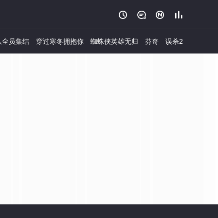




队全员集结
穿过寒冬拥抱你
蜘蛛侠英雄无归
芬奇
误杀2