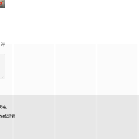
0
了善意
步踏入在追求理想的理性与疯狂之间摇摆
届中华慈善奖最具爱心慈善楷模张彦杰老师的故事改编，通过创建爱心助学机构
。被那微不足道的成就麻醉过后他该如何面对现实，能改变他的命运的是谁？
影评
爬虫
在线观看