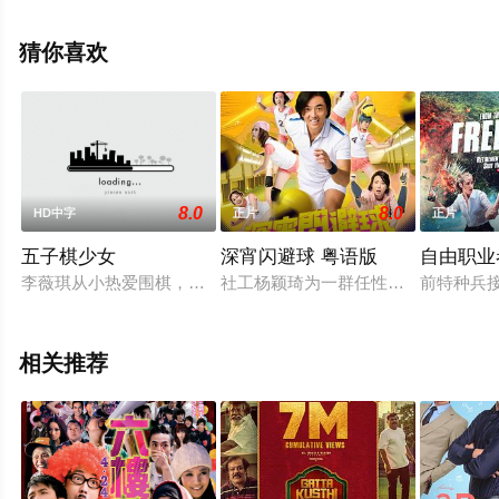
演绎的意大利电影，手机免费观看高清未删减完整版电影
大全就上西瓜影视，更多剧情信息可移步至豆瓣电影、电
猜你喜欢
视猫或剧情网等平台了解。
8.0
8.0
HD中字
正片
正片
五子棋少女
深宵闪避球 粤语版
自由职业
李薇琪从小热爱围棋，梦想着在围棋比赛耀武扬威，却始终未能
社工杨颖琦为一群任性少女开设的“深
前特种兵
相关推荐