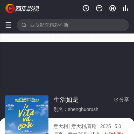






生活如是
分享

别名：shenghuorushi
意大利
意大利,喜剧
2025
5.0