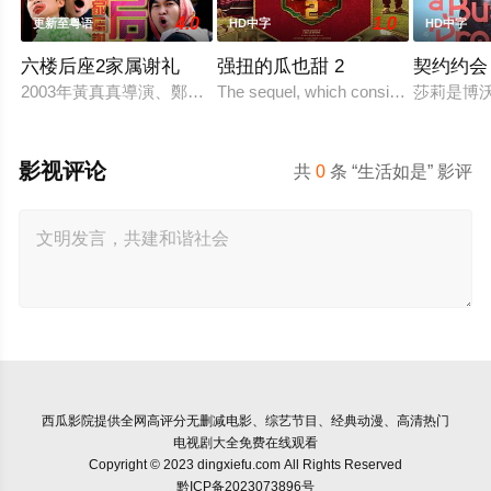
4.0
1.0
更新至粤语
HD中字
HD中字
六楼后座2家属谢礼
强扭的瓜也甜 2
契约约会
2003年黃真真導演、鄭丹瑞編劇的喜劇《六樓后座》拍出香港新一代
The sequel, which consists of consecuti
莎莉是博
影视评论
共
0
条 “生活如是” 影评
西瓜影院
提供全网高评分无删减电影、综艺节目、经典动漫、高清热门
电视剧大全免费在线观看
Copyright © 2023 dingxiefu.com All Rights Reserved
黔ICP备2023073896号