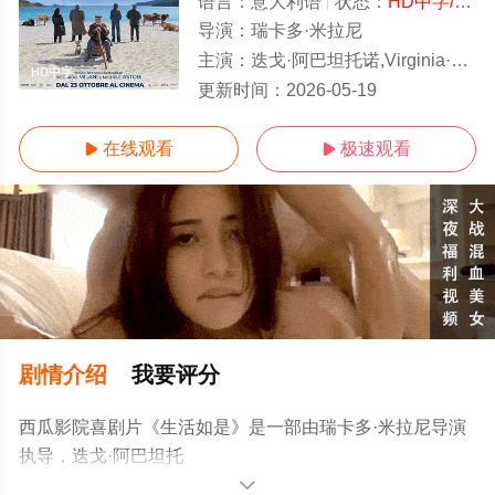
语言：
意大利语
状态：
HD中字/高清
导演：
瑞卡多·米拉尼
主演：
迭戈·阿巴坦托诺,Virginia·Raffaele,Aldo·Baglio,Ignazio·Mulas
HD中字
更新时间：
2026-05-19
在线观看
极速观看


剧情介绍
我要评分
西瓜影院喜剧片《生活如是》是一部由瑞卡多·米拉尼导演
执导，迭戈·阿巴坦托
诺,Virginia·Raffaele,Aldo·Baglio,Ignazio·Mulas等演员精彩
