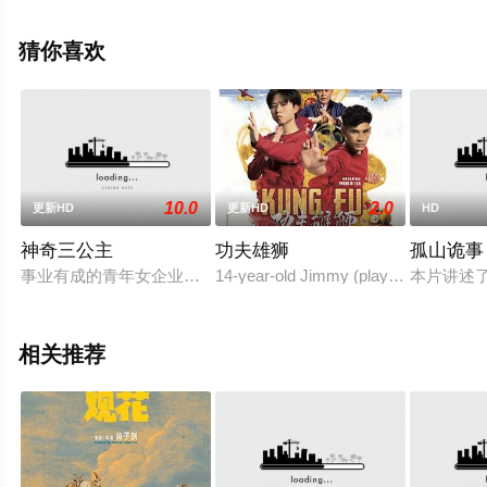
索瓦·佩彻,塞德里克·韦伯,卡米等演员精彩演绎的法国电
影，手机免费观看高清未删减完整版电影大全就上西瓜影
猜你喜欢
视，更多剧情信息可移步至豆瓣电影、电视猫或剧情网等
平台了解。
10.0
2.0
更新HD
更新HD
HD
神奇三公主
功夫雄狮
孤山诡事
事业有成的青年女企业家芊芊在出差途中私人飞机遭遇气流，飞
14-year-old Jimmy (played by Tyrell Wi
本片讲述
相关推荐