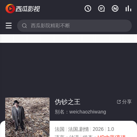






伪钞之王
分享

别名：weichaozhiwang
法国
法国,剧情
2026
1.0