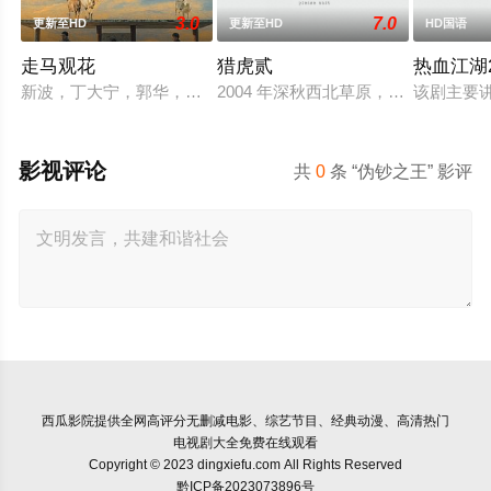
3.0
7.0
更新至HD
更新至HD
HD国语
走马观花
猎虎贰
热血江湖2
新波，丁大宁，郭华，程一木他们毕业于同一所大学。他们和很
2004 年深秋西北草原，假交警截
该剧主要
影视评论
共
0
条 “伪钞之王” 影评
西瓜影院
提供全网高评分无删减电影、综艺节目、经典动漫、高清热门
电视剧大全免费在线观看
Copyright © 2023 dingxiefu.com All Rights Reserved
黔ICP备2023073896号