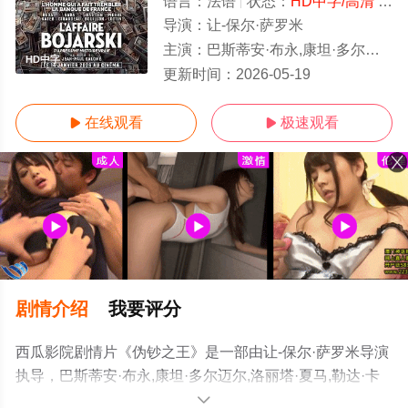
语言：
法语
状态：
HD中字/高清
- 免费在线观看
导演：
让-保尔·萨罗米
主演：
巴斯蒂安·布永,康坦·多尔迈尔,洛丽塔·夏马,勒达·卡代布,弗兰西斯·莱珀雷,萨拉·吉罗多,奥利维尔·卢斯托,弗朗索
HD中字
更新时间：
2026-05-19
在线观看
极速观看


剧情介绍
我要评分
西瓜影院剧情片《伪钞之王》是一部由让-保尔·萨罗米导演
执导，巴斯蒂安·布永,康坦·多尔迈尔,洛丽塔·夏马,勒达·卡
代布,弗兰西斯·莱珀雷,萨拉·吉罗多,奥利维尔·卢斯托,弗朗
