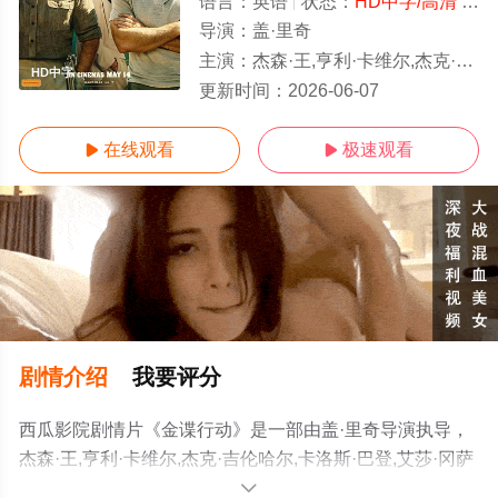
语言：
英语
状态：
HD中字/高清
- 免费在线观看
导演：
盖·里奇
主演：
杰森·王,亨利·卡维尔,杰克·吉伦哈尔,卡洛斯·巴登,艾莎·冈萨雷斯,克里斯托弗·海维尤,裴淳华,费舍·史蒂芬斯,克
HD中字
更新时间：
2026-06-07
在线观看
极速观看


剧情介绍
我要评分
西瓜影院剧情片《金谍行动》是一部由盖·里奇导演执导，
杰森·王,亨利·卡维尔,杰克·吉伦哈尔,卡洛斯·巴登,艾莎·冈萨
雷斯,克里斯托弗·海维尤,裴淳华,费舍·史蒂芬斯,克里斯蒂安
