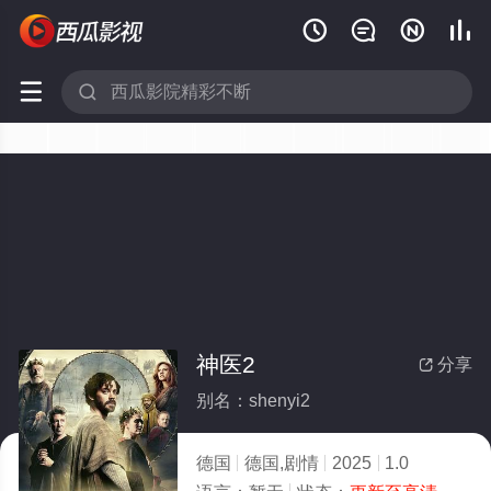






神医2
分享

别名：shenyi2
德国
德国,剧情
2025
1.0