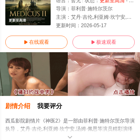
语言：
暂无
状态：
更新至高清
- 免费在线观看
导演：
菲利普·施特尔茨尔
主演：
艾丹·吉伦,利亚姆·坎宁安,汤姆·佩恩
更新至高清
更新时间：
2026-05-17
在线观看
极速观看


剧情介绍
我要评分
西瓜影院剧情片《神医2》是一部由菲利普·施特尔茨尔导演
执导，艾丹·吉伦,利亚姆·坎宁安,汤姆·佩恩等演员精彩演绎
的德国电影，手机免费观看高清未删减完整版电影大全就
