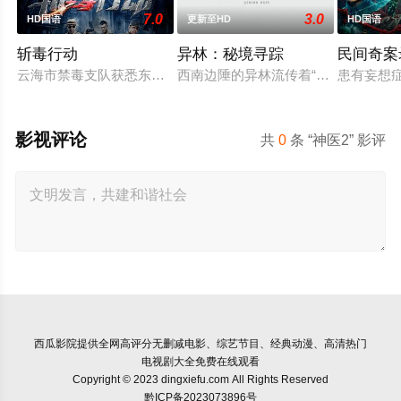
7.0
3.0
HD国语
更新至HD
HD国语
斩毒行动
异林：秘境寻踪
民间奇案
云海市禁毒支队获悉东南亚毒王廖爷将携600余公斤毒品来云交
西南边陲的异林流传着“山神之眼”的
患有妄想
影视评论
共
0
条 “神医2” 影评
西瓜影院
提供全网高评分无删减电影、综艺节目、经典动漫、高清热门
电视剧大全免费在线观看
Copyright © 2023 dingxiefu.com All Rights Reserved
黔ICP备2023073896号