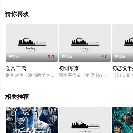
上西瓜影视，更多剧情信息可移步至豆瓣电影、电视猫或
剧情网等平台了解。
猜你喜欢
9.0
9.0
已完结
已完结
已完结
创富二代
初到东京
初恋慢半
影片讲述了澳洲留学生富二代陆万里等三男三女同学在海外恋爱
围棋手吉流（秦昊 饰）初到东京留学
《初恋慢半
相关推荐