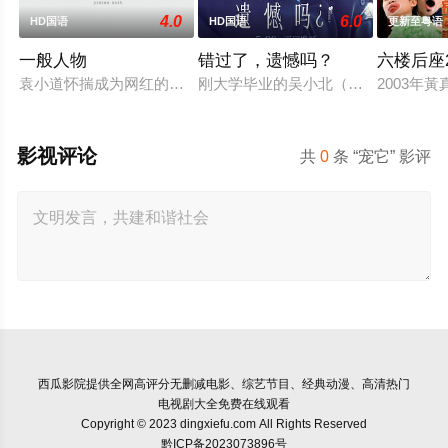
4.0
6.0
HD国语
HD国语
更新至粤语
一般人物
错过了，遗憾吗？
六楼后座
袁小道怀揣成为网红的梦想创作短视频，并与周小乙等人组建了“
刚大学毕业的吴小北（庄达菲 饰）被
2003年
影视评论
共
0
条 “宠它” 影评
西瓜影院
提供全网高评分无删减电影、综艺节目、经典动漫、高清热门
电视剧大全免费在线观看
Copyright © 2023 dingxiefu.com All Rights Reserved
黔ICP备2023073896号