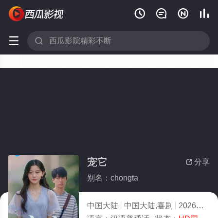






宠它
分享

别名：chongta
中国大陆
中国大陆,喜剧
2026
10.0