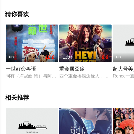
清未删减完整版电影大全就上西瓜影视，更多剧情信息可
移步至豆瓣电影、电视猫或剧情网等平台了解。
猜你喜欢
10.0
9.0
HD
已完结
HD
一世好命粤语
重金属囧途
超大号美
阿有（卢冠廷 饰）与阿如（吴君如 饰）夫妻俩嗜赌如命，无奈
四个重金摇滚边缘人，主唱是疗养院
Rene
相关推荐