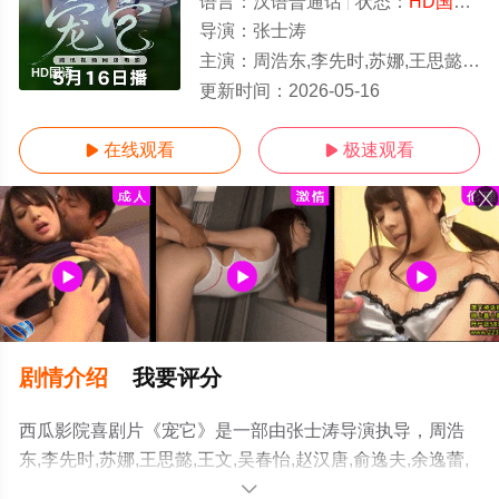
语言：
汉语普通话
状态：
HD国语/高清
导演：
张士涛
主演：
周浩东,李先时,苏娜,王思懿,王文,吴春怡,赵汉唐,俞逸夫,余逸蕾,耿岩淅
HD国语
更新时间：
2026-05-16
在线观看
极速观看


剧情介绍
我要评分
西瓜影院喜剧片《宠它》是一部由张士涛导演执导，周浩
东,李先时,苏娜,王思懿,王文,吴春怡,赵汉唐,俞逸夫,余逸蕾,
耿岩淅等演员精彩演绎的中国大陆电影，手机免费观看高
