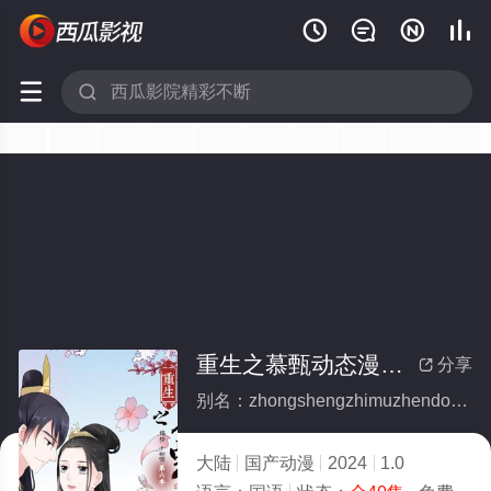






重生之慕甄动态漫画第6季(全集)
分享

别名：zhongshengzhimuzhendongtaimanhuadi6ji
大陆
国产动漫
2024
1.0