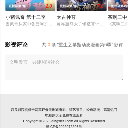
2.0
7.0
更新至第7集
更新至第7集
更新至第4
小猪佩奇 第十二季
太古神尊
茶啊二中
当佩奇从家中备受呵护的"小妹妹"一跃成为肩负责任的"大姐姐"
灵界至尊太子惨遭算计身死，重生跌
《茶啊二
影视评论
共
0
条 “重生之慕甄动态漫画第6季” 影评
西瓜影院
提供全网高评分无删减电影、综艺节目、经典动漫、高清热门
电视剧大全免费在线观看
Copyright © 2023 dingxiefu.com All Rights Reserved
黔ICP备2023073896号