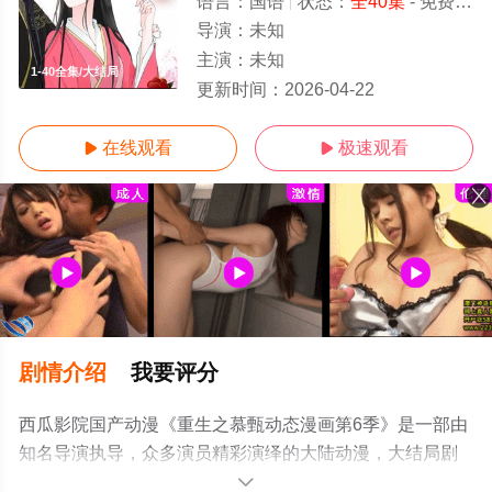
语言：
国语
状态：
全40集
- 免费在线观看
导演：
未知
主演：
未知
1-40全集/大结局
更新时间：
2026-04-22
在线观看
极速观看


剧情介绍
我要评分
西瓜影院国产动漫《重生之慕甄动态漫画第6季》是一部由
知名导演执导，众多演员精彩演绎的大陆动漫，大结局剧
情已揭晓（1-40全集），手机免费观看高清未删减完整版
