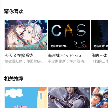
动漫全集就上西瓜影视，更多剧情信息可移步至豆瓣动
漫、电视猫或剧情网等平台了解。
猜你喜欢
4.0
5.0
更新至第20集
更新至第12集
更新至第11
今天又在撩系统
海岸线不污正业sp
我的三体
她被逼献祭，却因此绑定系统；穿越万千世界，只为重生复仇。
不定期更新；海岸线动画，一个致力
《我的三
相关推荐