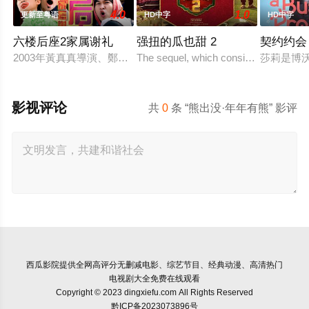
4.0
1.0
更新至粤语
HD中字
HD中字
六楼后座2家属谢礼
强扭的瓜也甜 2
契约约会
2003年黃真真導演、鄭丹瑞編劇的喜劇《六樓后座》拍出香港新一代
The sequel, which consists of consecuti
莎莉是博
影视评论
共
0
条 “熊出没·年年有熊” 影评
西瓜影院
提供全网高评分无删减电影、综艺节目、经典动漫、高清热门
电视剧大全免费在线观看
Copyright © 2023 dingxiefu.com All Rights Reserved
黔ICP备2023073896号