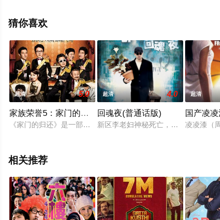
更多剧情信息可移步至豆瓣电影、电视猫或剧情网等平台
了解。
猜你喜欢
5.0
4.0
超清
超清
超清
家族荣誉5：家门的归还
回魂夜(普通话版)
国产凌凌
《家门的归还》是一部轻松搞笑的系列喜剧片。讲述了10年前在
新区李老妇神秘死亡，回魂夜，李老
凌凌漆（
相关推荐