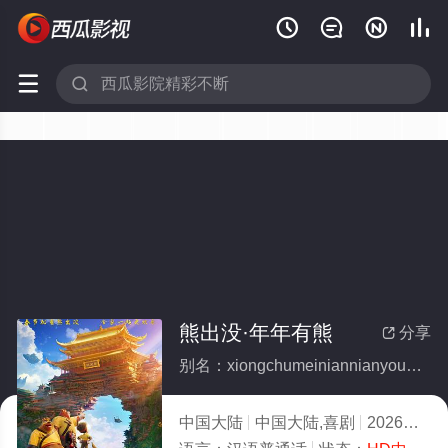






熊出没·年年有熊
分享

别名：xiongchumeiniannianyouxiong
中国大陆
中国大陆,喜剧
2026
1.0