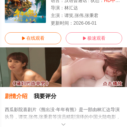
语言：
汉语普通话
状态：
HD中字/高清
导演：
林汇达
主演：
谭笑,张伟,张秉君
HD中字
更新时间：
2026-06-01
在线观看
极速观看


剧情介绍
我要评分
西瓜影院喜剧片《熊出没·年年有熊》是一部由林汇达导演
执导，谭笑,张伟,张秉君等演员精彩演绎的中国大陆电影，
手机免费观看高清未删减完整版电影大全就上西瓜影视，
