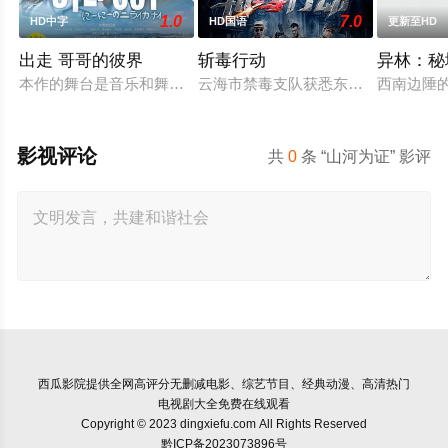
1.0
7.0
HD中字
HD国语
更新至HD
出走 哥哥的彼界
斩毒行动
异林：秘
本作的舞台是音乐和舞蹈融入生活的冲绳。与母亲朱音、妹妹舞
云海市禁毒支队获悉东南亚毒王廖爷将
西南边陲
影视评论
共
0
条 “山河为证” 影评
西瓜影院
提供全网高评分无删减电影、综艺节目、经典动漫、高清热门
电视剧大全免费在线观看
Copyright © 2023 dingxiefu.com All Rights Reserved
黔ICP备2023073896号