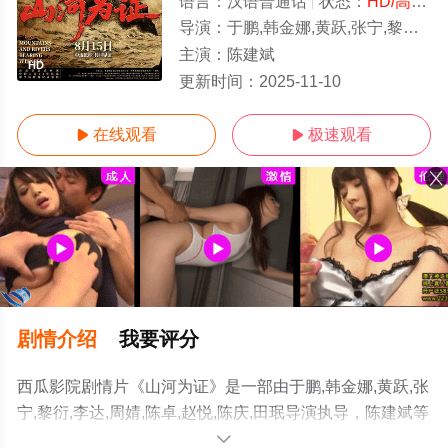
语言：
汉语普通话
状态：
HD/高清
-
导演：
于鹏,韩金娜,黄跃,张宁,黎衍,李达,周婧,陈卓,赵悦,陈庆,田珉
主演：
陈建斌
HD
更新时间：
2025-11-10
在线观看
极速观看


剧情介绍
我要评分
西瓜影院剧情片《山河为证》是一部由于鹏,韩金娜,黄跃,张
宁,黎衍,李达,周婧,陈卓,赵悦,陈庆,田珉导演执导，陈建斌等
演员精彩演绎的中国大陆电影，手机免费观看高清未删减
