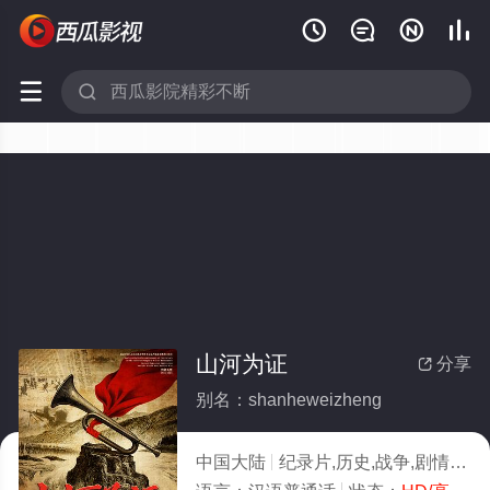






山河为证
分享

别名：shanheweizheng
中国大陆
纪录片,历史,战争,剧情
20