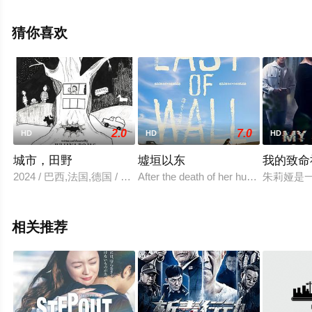
完整版电影大全就上西瓜影视，更多剧情信息可移步至豆
瓣电影、电视猫或剧情网等平台了解。
猜你喜欢
2.0
7.0
HD
HD
HD
城市，田野
墟垣以东
我的致命
2024 / 巴西,法国,德国 / Fernanda,Vianna,Mirella,Fa?anha,布
After the death of her husband, Tabath
朱莉娅是
相关推荐