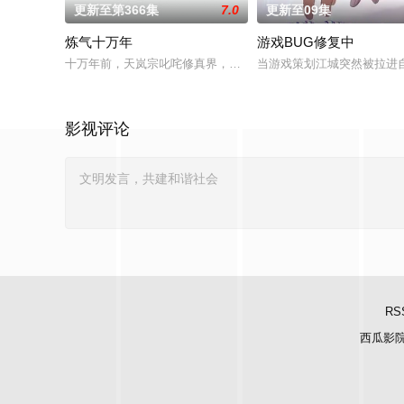
更新至第366集
7.0
更新至09集
炼气十万年
游戏BUG修复中
十万年前，天岚宗叱咤修真界，宗内弟子皆是天骄，所向披靡。
当游戏策划江城突然被拉进
影视评论
RS
西瓜影