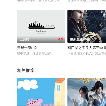
谢看花即将被上林天宫处决，在苏白衣一行人援救过程中，上林
遥远银河彼端，闪耀着一颗
已完结
4.0
更新至第40集
开局一座山2
画江湖之不良人第三季 
稳中求进，缔造美好山寨。
《画江湖之不良人》第三季
相关推荐