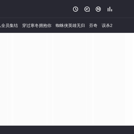




队全员集结
穿过寒冬拥抱你
蜘蛛侠英雄无归
芬奇
误杀2