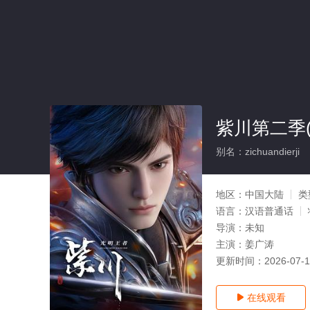
紫川第二季(
别名：zichuandierji
地区：
中国大陆
类
语言：
汉语普通话
导演：
未知
主演：
姜广涛
更新时间：
2026-07-
在线观看
