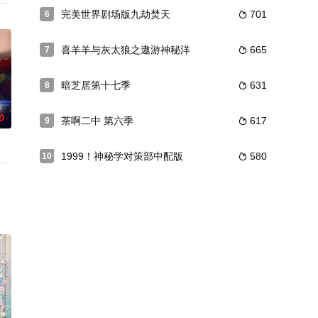
开，白
生活。直到纪元3836年，一名神秘的
轻旗总路长风护送东厂督公下南洋缉拿要犯，遭遇海兽舰队袭击，全军覆没。路长
​完美世界剧场版九劫焚天​
701
6

喜羊羊与灰太狼之遨游神秘洋
665
7

暗芝居第十七季
631
8

0
茶啊二中 第六季
617
9

1999！神秘学对策部中配版
580
10

下落不明，前朝皇子李星云欲归隐山林，不
，洒落万古岁月，经历无数时空的熬炼，岁月长河的洗礼，他化万古，他化自在
石班瑜 饰）、外星狗七仔（林簌 配音）、大胖狗朱古力（简耀宗 配音）一起