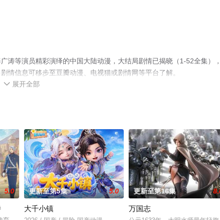
广涛等演员精彩演绎的中国大陆动漫，大结局剧情已揭晓（1-52全集）
多剧情信息可移步至豆瓣动漫、电视猫或剧情网等平台了解。
展开全部

5.0
更新至第5集
5.0
更新至第16集
8.
诗
大千小镇
万国志