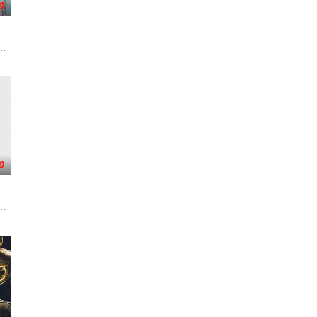
0
门五大宗门共同守护，仙道昌盛。可轩辕门
毒人间，捕蛇者许应因看不惯为幽界卖命的草头神欺压百姓，反抗犯下弑神之罪
『花仙子』全新动画 新作将继承经典、结合潮流、呈现崭新的花仙子世界。
0
生。
下。墨大夫一开始对韩立悉心培养、传授医
的灵神古墓，是否真的存留有破碎神格？路途坎坷，险象迭生！素不相识的两位
，不想，他才刚将剑武魂修炼成雏形，未婚妻姬漫夭就趁机夺走了他的武魂，