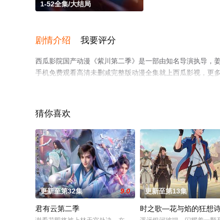
1-52全集/大结局
剧情介绍
我要评分
西瓜影院国产动漫《紫川第二季》是一部由知名导演执导，姜
手机免费观看高清未删减完整版动漫全集就上西瓜影视，更
猜你喜欢
更新至第32集
9.0
更新至第13集
君有云第二季
时之歌—花与焰的狂想