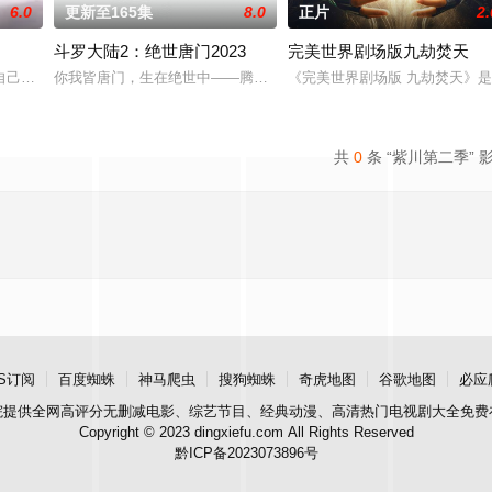
6.0
更新至165集
8.0
正片
2.
斗罗大陆2：绝世唐门2023
​完美世界剧场版九劫焚天​
唯独开山弟子徐阳一直是炼气期，为突破修为早日飞升，徐阳闭关万年。谁知出
自己精心打造的数字世界时，他原本以为能在这片熟悉的地方游刃有余。然而，
你我皆唐门，生在绝世中——腾讯视频《斗罗大陆绝世唐门》动画正
《完美世界剧场版 九劫焚天》
共
0
条 “紫川第二季” 
S订阅
百度蜘蛛
神马爬虫
搜狗蜘蛛
奇虎地图
谷歌地图
必应
院
提供全网高评分无删减电影、综艺节目、经典动漫、高清热门电视剧大全免费
Copyright © 2023 dingxiefu.com All Rights Reserved
黔ICP备2023073896号