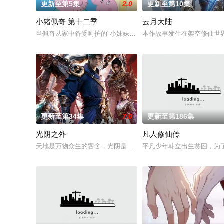
更新至第5集
2.0
更新至第10集
小猪佩奇 第十二季
云月大陆
当佩奇从家中备受呵护的"小妹妹"一跃成为肩负责任的"大姐姐"，
本作故事发生在架空修仙世
更新至第34集
7.0
更新至第186集
光阴之外
凡人修仙传
天地是万物众生的客舍，光阴是古往今来的过客。苍天残面张开
平凡少年韩立出生贫困，为