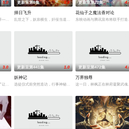
5.0
更新至第6集
8.0
更新至第22集
4.
择日飞升
花仙子之魔法香对论
而乔治从集万千宠爱于一身的&q
界——云月大陆。 大陆鼎盛时期由浣溪沙、赤霞峰、风吟山庄、无尘岛、轩辕
乱世之下，妖祟横生，奸佞当道。又值幽界入侵，人、幽两界势力荼
东映动画与腾讯宣布将联手打造
3.0
更新至第441集
1.0
更新至第472集
4.
妖神记
万界独尊
诡异之眼，所视之处生灵涂炭，化为永恒的禁区。末世之中，因果随行，死地后
了让家人过上更好的生活，自愿前去七玄门参加入门考核，最终被墨大夫收入门
选徒仪式前突然造访，行事神秘的翩翩公子是何身份；九重死地深处
这一日，林枫正在林府凝聚武魂