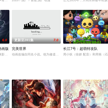
天宫解体，苏白衣被幽狱中自困二十年的魔君苏戬带走。轩唯城英雄大会再度召
孕育魔法神力的星球——维尔哈伦。在至高天神的庇护下，这里的人民过着平静的
2026 / 国产 / 冒险,国产动漫
公元1633年，大明水师最年
6.0
更新至281集
7.0
已完结
2.
动画版
完美世界
长江7号：超萌特攻队
侠影归来，再现唐末乱世风云！王者弈天下，大唐生死局！乾陵被毁、龙泉宝藏
动画改编自同名小说。他为修道而生，为应劫而至，他身化亿万血雨
周小狄（徐娇 配音）和周爸（