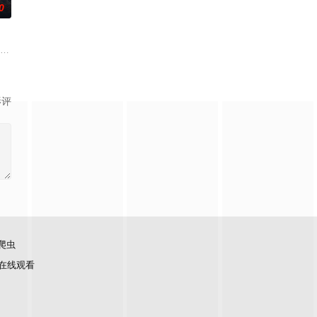
0
关时，
令他震惊的是，游戏中强大无比的魔王苏夜
式启动！
是动画《完美世界》的第二部剧场版作品。 故事聚焦仙古纪元终极之战。祖祭灵
影评
爬虫
在线观看