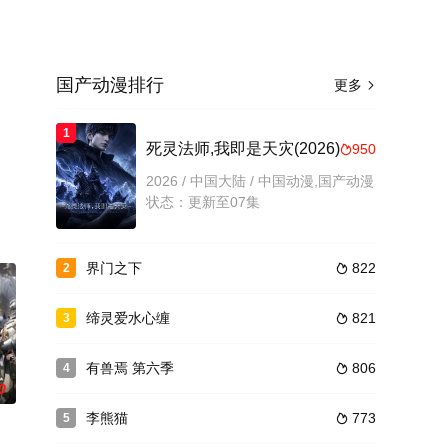
国产动漫排行
更多

，
1
死灵法师,我即是天灾(2026)
950

2026 / 中国大陆 / 中国动漫,国产动漫
状态：更新至07集
界门之下
822
2

缔灵爱水心缠
821
3

有兽焉 第六季
806
4

0
李熊猫
773
5
