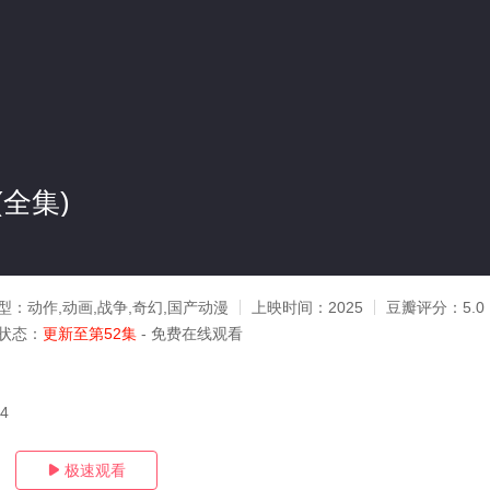
全集)
型：
动作,动画,战争,奇幻,国产动漫
上映时间：
2025
豆瓣评分：
5.0
状态：
更新至第52集
- 免费在线观看
14
极速观看
