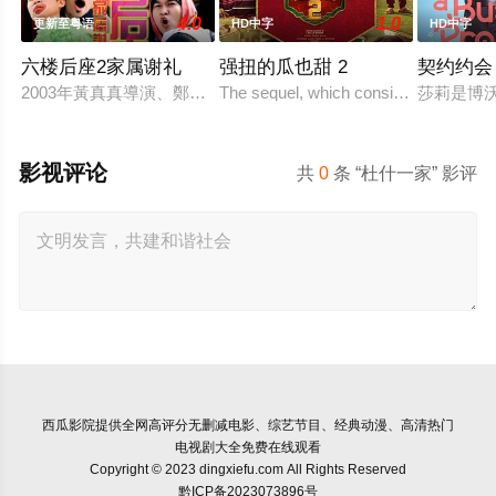
4.0
1.0
更新至粤语
HD中字
HD中字
六楼后座2家属谢礼
强扭的瓜也甜 2
契约约会
2003年黃真真導演、鄭丹瑞編劇的喜劇《六樓后座》拍出香港新一代
The sequel, which consists of consecuti
莎莉是博
影视评论
共
0
条 “杜什一家” 影评
西瓜影院
提供全网高评分无删减电影、综艺节目、经典动漫、高清热门
电视剧大全免费在线观看
Copyright © 2023 dingxiefu.com All Rights Reserved
黔ICP备2023073896号