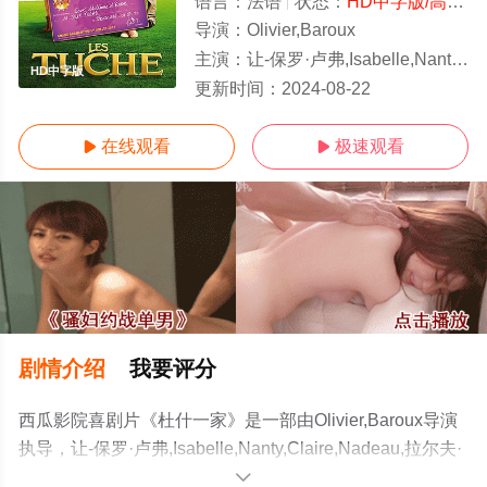
语言：
法语
状态：
HD中字版/高清
-
导演：
Olivier,Baroux
主演：
让-保罗·卢弗,Isabelle,Nanty,Claire,Nadeau,拉尔夫·阿穆苏,Olivier,Barou
HD中字版
更新时间：
2024-08-22
在线观看
极速观看


剧情介绍
我要评分
西瓜影院喜剧片《杜什一家》是一部由Olivier,Baroux导演
执导，让-保罗·卢弗,Isabelle,Nanty,Claire,Nadeau,拉尔夫·
阿穆苏,Olivier,Baroux等演员精彩演绎的法国电影，手机免
