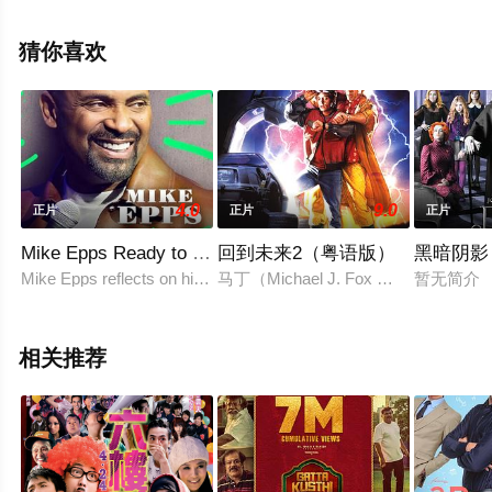
费观看高清未删减完整版电影大全就上西瓜影视，更多剧
情信息可移步至豆瓣电影、电视猫或剧情网等平台了解。
猜你喜欢
4.0
9.0
正片
正片
正片
Mike Epps Ready to Sell Out
回到未来2（粤语版）
黑暗阴影
Mike Epps reflects on his career success and personal struggles, 
马丁（Michael J. Fox 饰）才回到
暂无简介
相关推荐