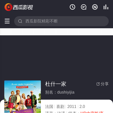






杜什一家
分享

别名：dushiyijia
法国
喜剧
2011
2.0