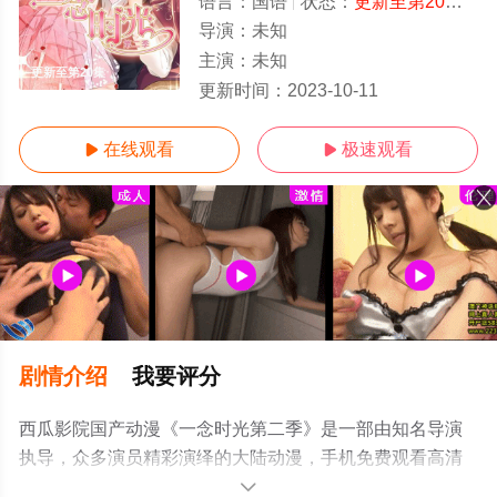
语言：
国语
状态：
更新至第20集
- 
导演：
未知
主演：
未知
更新至第20集
更新时间：
2023-10-11
在线观看
极速观看


剧情介绍
我要评分
西瓜影院国产动漫《一念时光第二季》是一部由知名导演
执导，众多演员精彩演绎的大陆动漫，手机免费观看高清
未删减完整版动漫全集就上西瓜影视，更多剧情信息可移
