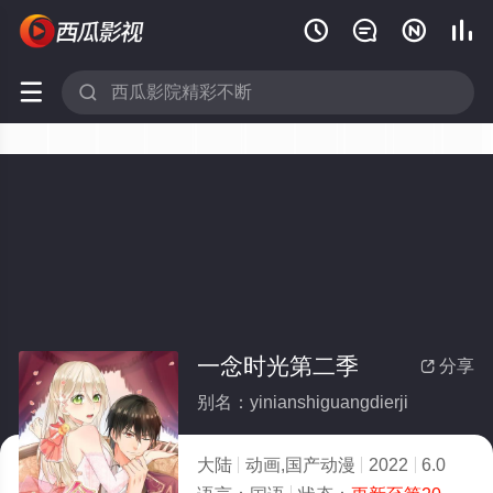






一念时光第二季
分享

别名：yinianshiguangdierji
大陆
动画,国产动漫
2022
6.0