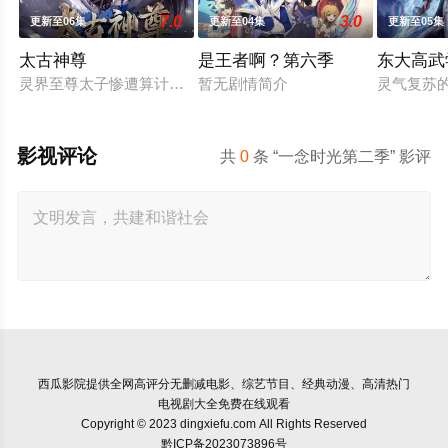
7.0
3.0
更新至06集
更新至04集
更新至05集
太古神尊
是王者啊？第六季
东大高武
灵界至尊太子惨遭算计身死，重生跌落凡尘沦为底层杂役！身怀
暂无剧情简介
灵气复苏
影视评论
共
0
条 “一念时光第二季” 影评
西瓜影院
提供全网高评分无删减电影、综艺节目、经典动漫、高清热门
电视剧大全免费在线观看
Copyright © 2023 dingxiefu.com All Rights Reserved
黔ICP备2023073896号