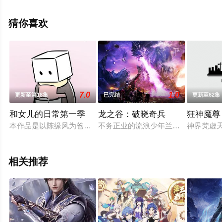
步至豆瓣动漫、电视猫或剧情网等平台了解。
猜你喜欢
7.0
1.0
更新至第18集
已完结
更新至62集
和女儿的日常第一季
龙之谷：破晓奇兵
狂神魔尊
本作品是以陈缘风为爸爸一角，记录女儿蓝蓝成长的点滴经历。
不务正业的流浪少年兰伯特意外听到
神界梵虚
相关推荐